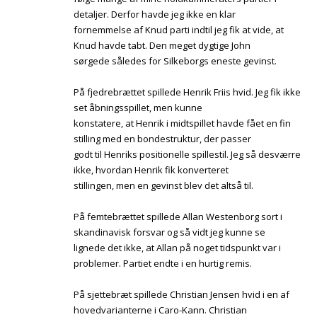
detaljer. Derfor havde jeg ikke en klar
fornemmelse af Knud parti indtil jeg fik at vide, at
Knud havde tabt. Den meget dygtige John
sørgede således for Silkeborgs eneste gevinst.
På fjedrebrættet spillede Henrik Friis hvid. Jeg fik ikke
set åbningsspillet, men kunne
konstatere, at Henrik i midtspillet havde fået en fin
stilling med en bondestruktur, der passer
godt til Henriks positionelle spillestil. Jeg så desværre
ikke, hvordan Henrik fik konverteret
stillingen, men en gevinst blev det altså til.
På femtebrættet spillede Allan Westenborg sort i
skandinavisk forsvar og så vidt jeg kunne se
lignede det ikke, at Allan på noget tidspunkt var i
problemer. Partiet endte i en hurtig remis.
På sjettebræt spillede Christian Jensen hvid i en af
hovedvarianterne i Caro-Kann. Christian