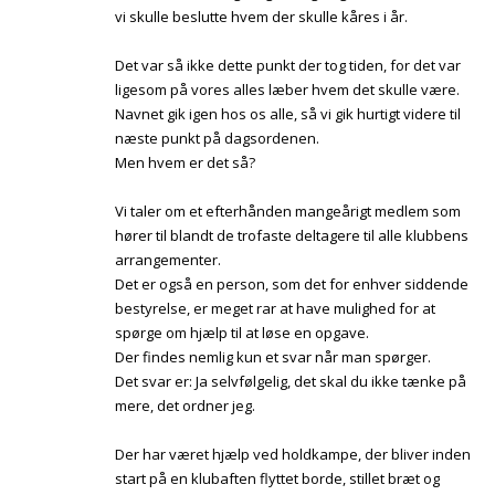
vi skulle beslutte hvem der skulle kåres i år.
Det var så ikke dette punkt der tog tiden, for det var
ligesom på vores alles læber hvem det skulle være.
Navnet gik igen hos os alle, så vi gik hurtigt videre til
næste punkt på dagsordenen.
Men hvem er det så?
Vi taler om et efterhånden mangeårigt medlem som
hører til blandt de trofaste deltagere til alle klubbens
arrangementer.
Det er også en person, som det for enhver siddende
bestyrelse, er meget rar at have mulighed for at
spørge om hjælp til at løse en opgave.
Der findes nemlig kun et svar når man spørger.
Det svar er: Ja selvfølgelig, det skal du ikke tænke på
mere, det ordner jeg.
Der har været hjælp ved holdkampe, der bliver inden
start på en klubaften flyttet borde, stillet bræt og