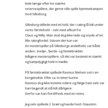
lede længe efter tre stærke
reservespillere, der gerne ville spille hjemmekampen
mod Silkeborg.
Silkeborg stillede med et hold, der i rating lå lidt under
vores førstehold – selv med afbud fra
Claus og Willy. Man skal dog ikke lade sig snyde af en
lille ratingfordel. Selvom der kun var
én mesterspiller på Silkeborgs andethold, var både
anden-, tredje-, fjerde- og femtebrættet
tidligere mesterspillere, så det var bestemt et stærkt
og kampdygtigt hold vi mødte.
På førstebrættet spillede Rasmus Nielsen sort i en
kongeindisk. Efter ca. to timer kunne
Rasmus dog ikke komme videre og ifølge ham selv var
han begyndt at stå lidt dårligere.
Derfor var han fint tilfreds med en remis.
Jeg selv spillede 2. bræt og havde hvid i Staunton