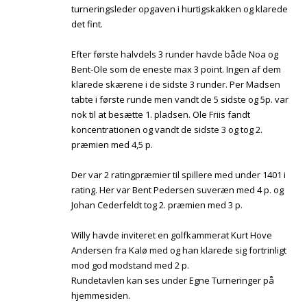
turneringsleder opgaven i hurtigskakken og klarede
det fint.
Efter første halvdels 3 runder havde både Noa og
Bent-Ole som de eneste max 3 point. Ingen af dem
klarede skærene i de sidste 3 runder. Per Madsen
tabte i første runde men vandt de 5 sidste og 5p. var
nok til at besætte 1. pladsen. Ole Friis fandt
koncentrationen og vandt de sidste 3 og tog 2.
præmien med 4,5 p.
Der var 2 ratingpræmier til spillere med under 1401 i
rating. Her var Bent Pedersen suveræn med 4 p. og
Johan Cederfeldt tog 2. præmien med 3 p.
Willy havde inviteret en golfkammerat Kurt Hove
Andersen fra Kalø med og han klarede sig fortrinligt
mod god modstand med 2 p.
Rundetavlen kan ses under Egne Turneringer på
hjemmesiden.