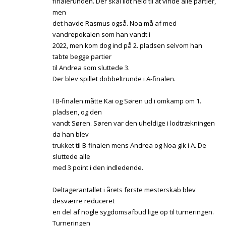
finalerunden. Der skal lidt held til at vinde alle partier,
men
det havde Rasmus også. Noa må af med
vandrepokalen som han vandt i
2022, men kom dog ind på 2. pladsen selvom han
tabte begge partier
til Andrea som sluttede 3.
Der blev spillet dobbeltrunde i A-finalen.
I B-finalen måtte Kai og Søren ud i omkamp om 1.
pladsen, og den
vandt Søren. Søren var den uheldige i lodtrækningen
da han blev
trukket til B-finalen mens Andrea og Noa gik i A. De
sluttede alle
med 3 point i den indledende.
Deltagerantallet i årets første mesterskab blev
desværre reduceret
en del af nogle sygdomsafbud lige op til turneringen.
Turneringen