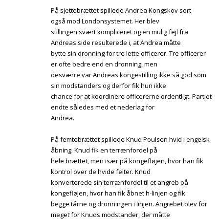
På sjettebrættet spillede Andrea Kongskov sort –
også mod Londonsystemet. Her blev
stillingen svært kompliceret og en mulig fejl fra
Andreas side resulterede i, at Andrea måtte
bytte sin dronning for tre lette officerer. Tre officerer
er ofte bedre end en dronning, men
desværre var Andreas kongestilling ikke så god som
sin modstanders og derfor fik hun ikke
chance for at koordinere officererne ordentligt. Partiet
endte således med et nederlag for
Andrea.
På femtebrættet spillede Knud Poulsen hvid i engelsk
åbning. Knud fik en terrænfordel på
hele brættet, men især på kongefløjen, hvor han fik
kontrol over de hvide felter. Knud
konverterede sin terrænfordel til et angreb på
kongefløjen, hvor han fik åbnet h-linjen og fik
begge tårne og dronningen i linjen. Angrebet blev for
meget for Knuds modstander, der måtte