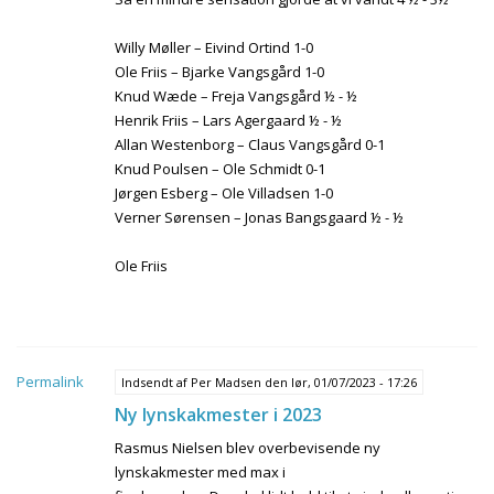
Willy Møller – Eivind Ortind 1-0
Ole Friis – Bjarke Vangsgård 1-0
Knud Wæde – Freja Vangsgård ½ - ½
Henrik Friis – Lars Agergaard ½ - ½
Allan Westenborg – Claus Vangsgård 0-1
Knud Poulsen – Ole Schmidt 0-1
Jørgen Esberg – Ole Villadsen 1-0
Verner Sørensen – Jonas Bangsgaard ½ - ½
Ole Friis
Permalink
Indsendt af
Per Madsen
den lør, 01/07/2023 - 17:26
Ny lynskakmester i 2023
Rasmus Nielsen blev overbevisende ny
lynskakmester med max i