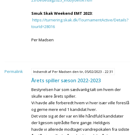
23/bededag2023_indbydelse.htm
Smuk Skak Weekend EMT 2023:
https://turnering.skak.dk/TournamentActive/Details?
tourId=28016
Per Madsen
Permalink
Indsendt af
Per Madsen
den tir, 05/02/2023 - 22:31
Årets spiller sæson 2022-2023
Bestyrelsen har som sædvanlig talt om hvem der
skulle være årets spiller.
Vi havde alle forberedt hvem vi hver især ville foreslå
og gerne mere end 1 kandidat hver.
Det viste sig at der var en lille håndfuld kandidater
der ligesom optrådte flere gange. Heldigvis
havde vi allerede modtaget vandrepokalen fra sidste