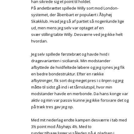
han sikrede sig et point til holdet.
På andetbrættet spillede Willy sort mod London-
systemet, der åbenbart er populært i Åbyhøj
Skakklub. Hvad jeg så af partiet så nogenlunde lige
ud, men mens jeg selv var optaget af en
svær stilling tabte Willy. Desværre ved jeg ikke helt
hvordan.
Jeg selv spillede førstebræt og havde hvid i
dragevarianten i siciliansk. Min modstander
afbyttede de hvidfeltede løbere og jeg synes jeg fik
en bedre bondestruktur. Efter en række
afbytninger, fik sort dog meget pres i c-linjen og jeg
måtte til sidst gå ind i et tårnslutspil, hvor min
modstander havde en merbonde. Da hans konge var
aktiv og min var passiv kunne jeg ikke forsvare det og
på træk tres gav jeg op.
Med mit nederlag endte kampen desværre i tab med
3½ point mod Åbyhøjs 4½. Med to
runder tilbage ligger vi således på 4. pladsen i