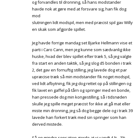
og forvandles til dronning, så hans modstander
havde nok at gøre med at forsvare sig, han fik dog
mod
slutningen lidt modspil, men med præcist spil gav Willy
en skak som afgjorde spillet.
Jeg havde forrige mandag set Bjarke Hellmann vise et
parti i Caro Cann, men jeg kunne som sædvanlig ikke
huske, hvad der blev spillet efter træk 5, så jeg valgte
fra start en anden taktik, så jeg slog d5 bonden i træk
2, det gav en fornuftig stilling, jeg lavede dog et par
upræcise træk så min modstander fik noget modspil,
ved lidt afbytning, fik jeg dog rettet op på stillingen og
fik lavet en gaffel på tårn og springer med en bonde,
han pressede dog min kongestilling, så i tidsnøden
skulle jeg spille meget præcist for ikke at gå mat eller
miste min dronning, jeg så dog begge dele og i træk 39
lavede han forkert træk med sin springer som han
derved mistede.
Så en mindre sensation gjorde at vi vandt 4 ½ - 3½