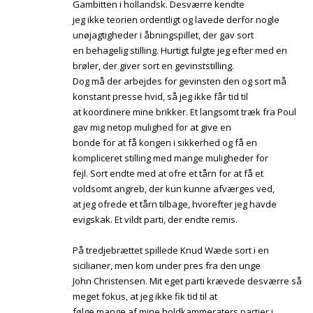
Gambitten i hollandsk. Desværre kendte
jeg ikke teorien ordentligt og lavede derfor nogle
unøjagtigheder i åbningspillet, der gav sort
en behagelig stilling. Hurtigt fulgte jeg efter med en
brøler, der giver sort en gevinststilling.
Dog må der arbejdes for gevinsten den og sort må
konstant presse hvid, så jeg ikke får tid til
at koordinere mine brikker. Et langsomt træk fra Poul
gav mig netop mulighed for at give en
bonde for at få kongen i sikkerhed og få en
kompliceret stilling med mange muligheder for
fejl. Sort endte med at ofre et tårn for at få et
voldsomt angreb, der kun kunne afværges ved,
at jeg ofrede et tårn tilbage, hvorefter jeg havde
evigskak. Et vildt parti, der endte remis.
På tredjebrættet spillede Knud Wæde sort i en
sicilianer, men kom under pres fra den unge
John Christensen. Mit eget parti krævede desværre så
meget fokus, at jeg ikke fik tid til at
følge mange af mine holdkammeraters partier i