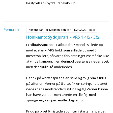
Bestyrelsen i Syddjurs Skakklub
Permalink
Indsendt af
Per Madsen
den tor, 11/24/2022 - 18:28
Holdkamp: Syddjurs 1 – VRS 1 4½ - 3½
Et afbudsramt hold ( afbud fra 6 mand ) stillede op
mod et stærkt VRS hold, som stillede op med 5
mesterspillere, så vores forventninger var måske ikke
at vinde kampen, men derimod begrænse nederlaget,
men det skulle gå anderledes.
Henrik på 4 bræt spillede en stille og rolig remis tidlig
på aftenen, Verner på 8 bræt fik en springer placeret
nede i hans modstanders stilling og iflg Verner kunne
han have vundet, men lavede en lille fejl med
springeren, kampen endte dog remis.
Knud på bræt 6 mistede et officer i starten af partiet,