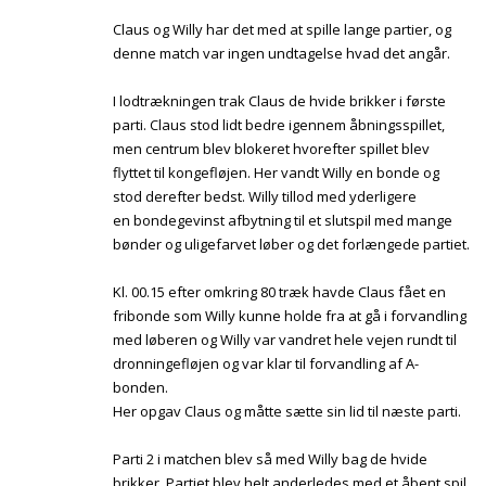
Claus og Willy har det med at spille lange partier, og
denne match var ingen undtagelse hvad det angår.
I lodtrækningen trak Claus de hvide brikker i første
parti. Claus stod lidt bedre igennem åbningsspillet,
men centrum blev blokeret hvorefter spillet blev
flyttet til kongefløjen. Her vandt Willy en bonde og
stod derefter bedst. Willy tillod med yderligere
en bondegevinst afbytning til et slutspil med mange
bønder og uligefarvet løber og det forlængede partiet.
Kl. 00.15 efter omkring 80 træk havde Claus fået en
fribonde som Willy kunne holde fra at gå i forvandling
med løberen og Willy var vandret hele vejen rundt til
dronningefløjen og var klar til forvandling af A-
bonden.
Her opgav Claus og måtte sætte sin lid til næste parti.
Parti 2 i matchen blev så med Willy bag de hvide
brikker. Partiet blev helt anderledes med et åbent spil