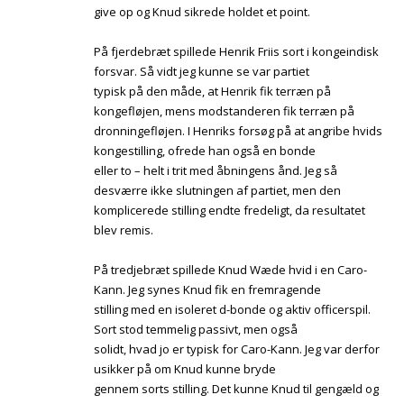
give op og Knud sikrede holdet et point.
På fjerdebræt spillede Henrik Friis sort i kongeindisk
forsvar. Så vidt jeg kunne se var partiet
typisk på den måde, at Henrik fik terræn på
kongefløjen, mens modstanderen fik terræn på
dronningefløjen. I Henriks forsøg på at angribe hvids
kongestilling, ofrede han også en bonde
eller to – helt i trit med åbningens ånd. Jeg så
desværre ikke slutningen af partiet, men den
komplicerede stilling endte fredeligt, da resultatet
blev remis.
På tredjebræt spillede Knud Wæde hvid i en Caro-
Kann. Jeg synes Knud fik en fremragende
stilling med en isoleret d-bonde og aktiv officerspil.
Sort stod temmelig passivt, men også
solidt, hvad jo er typisk for Caro-Kann. Jeg var derfor
usikker på om Knud kunne bryde
gennem sorts stilling. Det kunne Knud til gengæld og