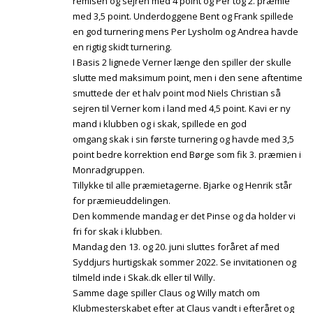
remisen og sejren med 4 point og Per tog 2. præmie
med 3,5 point. Underdoggene Bent og Frank spillede
en god turnering mens Per Lysholm og Andrea havde
en rigtig skidt turnering.
I Basis 2 lignede Verner længe den spiller der skulle
slutte med maksimum point, men i den sene aftentime
smuttede der et halv point mod Niels Christian så
sejren til Verner kom i land med 4,5 point. Kavi er ny
mand i klubben og i skak, spillede en god
omgang skak i sin første turnering og havde med 3,5
point bedre korrektion end Børge som fik 3. præmien i
Monradgruppen.
Tillykke til alle præmietagerne. Bjarke og Henrik står
for præmieuddelingen.
Den kommende mandag er det Pinse og da holder vi
fri for skak i klubben.
Mandag den 13. og 20. juni sluttes foråret af med
Syddjurs hurtigskak sommer 2022. Se invitationen og
tilmeld inde i Skak.dk eller til Willy.
Samme dage spiller Claus og Willy match om
Klubmesterskabet efter at Claus vandt i efteråret og