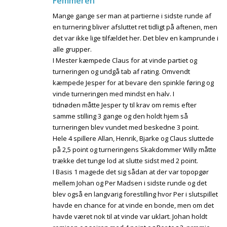
Femmeren
Mange gange ser man at partierne i sidste runde af
en turnering bliver afsluttet ret tidligt på aftenen, men
det var ikke lige tilfældet her. Det blev en kamprunde i
alle grupper.
I Mester kæmpede Claus for at vinde partiet og
turneringen og undgå tab af rating. Omvendt
kæmpede Jesper for at bevare den spinkle føring og
vinde turneringen med mindst en halv. I
tidnøden måtte Jesper ty til krav om remis efter
samme stilling 3 gange og den holdt hjem så
turneringen blev vundet med beskedne 3 point.
Hele 4 spillere Allan, Henrik, Bjarke og Claus sluttede
på 2,5 point og turneringens Skakdommer Willy måtte
trække det tunge lod at slutte sidst med 2 point.
I Basis 1 magede det sig sådan at der var topopgør
mellem Johan og Per Madsen i sidste runde og det
blev også en langvarig forestilling hvor Per i slutspillet
havde en chance for at vinde en bonde, men om det
havde været nok til at vinde var uklart. Johan holdt