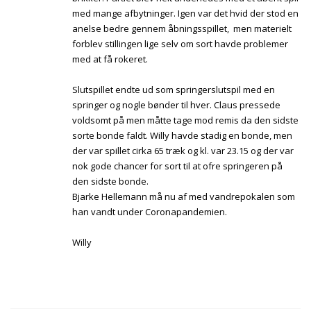
med mange afbytninger. Igen var det hvid der stod en
anelse bedre gennem åbningsspillet, men materielt
forblev stillingen lige selv om sort havde problemer
med at få rokeret.
Slutspillet endte ud som springerslutspil med en
springer og nogle bønder til hver. Claus pressede
voldsomt på men måtte tage mod remis da den sidste
sorte bonde faldt. Willy havde stadig en bonde, men
der var spillet cirka 65 træk og kl. var 23.15 og der var
nok gode chancer for sort til at ofre springeren på
den sidste bonde.
Bjarke Hellemann må nu af med vandrepokalen som
han vandt under Coronapandemien.
Willy