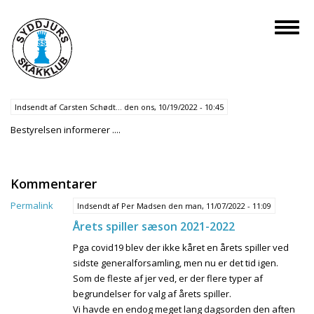
Gå
til
Toggl
hovedindhold
naviga
Indsendt af
Carsten Schødt…
den
ons, 10/19/2022 - 10:45
Bestyrelsen informerer ....
Kommentarer
Permalink
Indsendt af
Per Madsen
den man, 11/07/2022 - 11:09
Årets spiller sæson 2021-2022
Pga covid19 blev der ikke kåret en årets spiller ved
sidste generalforsamling, men nu er det tid igen.
Som de fleste af jer ved, er der flere typer af
begrundelser for valg af årets spiller.
Vi havde en endog meget lang dagsorden den aften