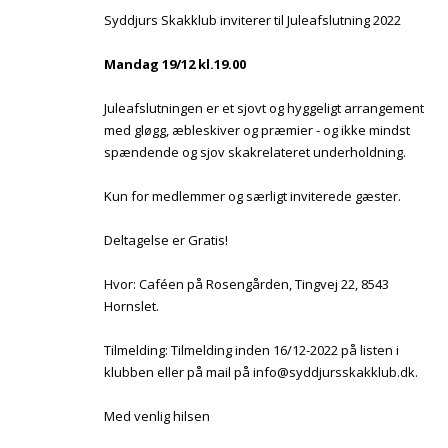
Syddjurs Skakklub inviterer til Juleafslutning 2022
Mandag 19/12 kl.19.00
Juleafslutningen er et sjovt og hyggeligt arrangement
med gløgg, æbleskiver og præmier - og ikke mindst
spændende og sjov skakrelateret underholdning.
Kun for medlemmer og særligt inviterede gæster.
Deltagelse er Gratis!
Hvor: Caféen på Rosengården, Tingvej 22, 8543
Hornslet.
Tilmelding: Tilmelding inden 16/12-2022 på listen i
klubben eller på mail på info@syddjursskakklub.dk.
Med venlig hilsen