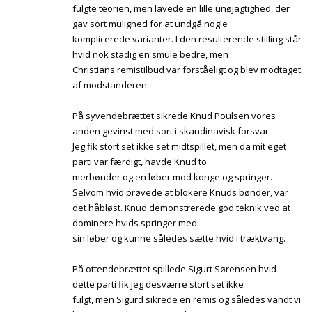
fulgte teorien, men lavede en lille unøjagtighed, der
gav sort mulighed for at undgå nogle
komplicerede varianter. I den resulterende stilling står
hvid nok stadig en smule bedre, men
Christians remistilbud var forståeligt og blev modtaget
af modstanderen.
På syvendebrættet sikrede Knud Poulsen vores
anden gevinst med sort i skandinavisk forsvar.
Jeg fik stort set ikke set midtspillet, men da mit eget
parti var færdigt, havde Knud to
merbønder og en løber mod konge og springer.
Selvom hvid prøvede at blokere Knuds bønder, var
det håbløst. Knud demonstrerede god teknik ved at
dominere hvids springer med
sin løber og kunne således sætte hvid i træktvang.
På ottendebrættet spillede Sigurt Sørensen hvid –
dette parti fik jeg desværre stort set ikke
fulgt, men Sigurd sikrede en remis og således vandt vi