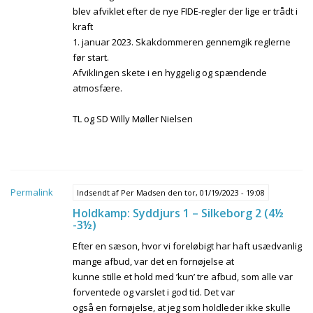
blev afviklet efter de nye FIDE-regler der lige er trådt i
kraft
1. januar 2023. Skakdommeren gennemgik reglerne
før start.
Afviklingen skete i en hyggelig og spændende
atmosfære.
TL og SD Willy Møller Nielsen
Permalink
Indsendt af
Per Madsen
den tor, 01/19/2023 - 19:08
Holdkamp: Syddjurs 1 – Silkeborg 2 (4½
-3½)
Efter en sæson, hvor vi foreløbigt har haft usædvanlig
mange afbud, var det en fornøjelse at
kunne stille et hold med ’kun’ tre afbud, som alle var
forventede og varslet i god tid. Det var
også en fornøjelse, at jeg som holdleder ikke skulle