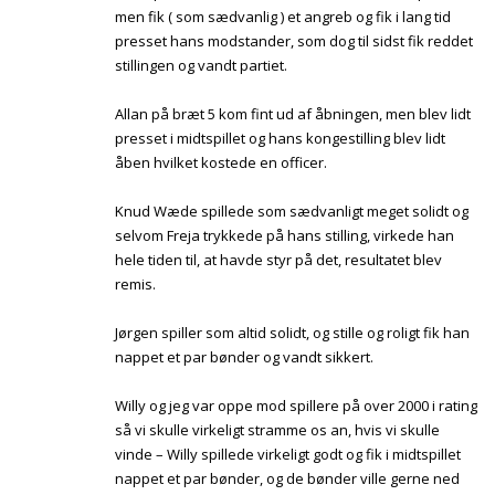
men fik ( som sædvanlig ) et angreb og fik i lang tid
presset hans modstander, som dog til sidst fik reddet
stillingen og vandt partiet.
Allan på bræt 5 kom fint ud af åbningen, men blev lidt
presset i midtspillet og hans kongestilling blev lidt
åben hvilket kostede en officer.
Knud Wæde spillede som sædvanligt meget solidt og
selvom Freja trykkede på hans stilling, virkede han
hele tiden til, at havde styr på det, resultatet blev
remis.
Jørgen spiller som altid solidt, og stille og roligt fik han
nappet et par bønder og vandt sikkert.
Willy og jeg var oppe mod spillere på over 2000 i rating
så vi skulle virkeligt stramme os an, hvis vi skulle
vinde – Willy spillede virkeligt godt og fik i midtspillet
nappet et par bønder, og de bønder ville gerne ned