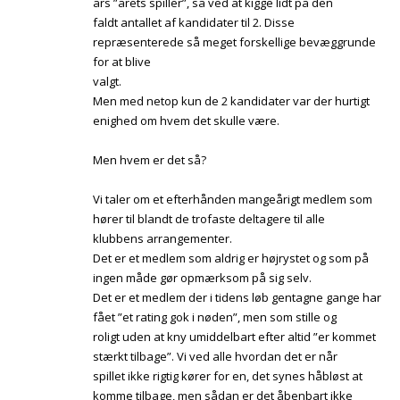
års ”årets spiller”, så ved at kigge lidt på den
faldt antallet af kandidater til 2. Disse
repræsenterede så meget forskellige bevæggrunde
for at blive
valgt.
Men med netop kun de 2 kandidater var der hurtigt
enighed om hvem det skulle være.
Men hvem er det så?
Vi taler om et efterhånden mangeårigt medlem som
hører til blandt de trofaste deltagere til alle
klubbens arrangementer.
Det er et medlem som aldrig er højrystet og som på
ingen måde gør opmærksom på sig selv.
Det er et medlem der i tidens løb gentagne gange har
fået ”et rating gok i nøden”, men som stille og
roligt uden at kny umiddelbart efter altid ”er kommet
stærkt tilbage”. Vi ved alle hvordan det er når
spillet ikke rigtig kører for en, det synes håbløst at
komme tilbage, men sådan er det åbenbart ikke