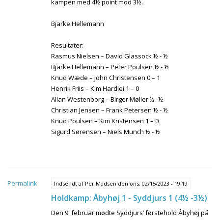
kampen med 4½ point mod 3½.
Bjarke Hellemann
Resultater:
Rasmus Nielsen – David Glassock ½ - ½
Bjarke Hellemann – Peter Poulsen ½ - ½
Knud Wæde – John Christensen 0 – 1
Henrik Friis – Kim Hardlei 1 – 0
Allan Westenborg – Birger Møller ½ -½
Christian Jensen – Frank Petersen ½ - ½
Knud Poulsen – Kim Kristensen 1 – 0
Sigurd Sørensen – Niels Munch ½ - ½
Permalink
Indsendt af
Per Madsen
den ons, 02/15/2023 - 19:19
Holdkamp: Åbyhøj 1 - Syddjurs 1 (4½ -3½)
Den 9. februar mødte Syddjurs’ førstehold Åbyhøj på